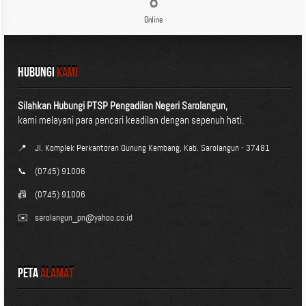
8
Online
HUBUNGI
KAMI
Silahkan Hubungi PTSP Pengadilan Negeri Sarolangun,
kami melayani para pencari keadilan dengan sepenuh hati.
📍
Jl. Komplek Perkantoran Gunung Kembang, Kab. Sarolangun - 37481
📞
(0745) 91006
📠
(0745) 91006
✉️
sarolangun_pn@yahoo.co.id
Peta
Alamat