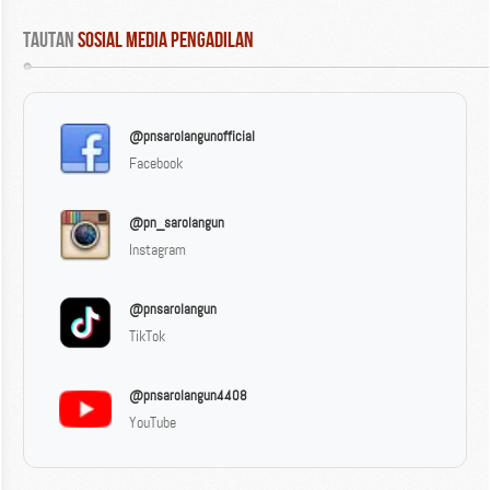
Tautan
 Sosial Media Pengadilan
@pnsarolangunofficial
Facebook
@pn_sarolangun
Instagram
@pnsarolangun
TikTok
@pnsarolangun4408
YouTube