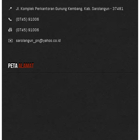
📍
Jl. Komplek Perkantoran Gunung Kembang, Kab. Sarolangun - 37481
📞
(0745) 91006
📠
(0745) 91006
✉️
sarolangun_pn@yahoo.co.id
Peta
Alamat