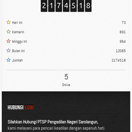
Hari Ini
73
Kemarin
891
Minggu Ini
964
Bulan Ini
12085
Jumlah
2174518
5
Online
HUBUNGI
KAMI
Silahkan Hubungi PTSP Pengadilan Negeri Sarolangun,
kami melayani para pencari keadilan dengan sepenuh hati.