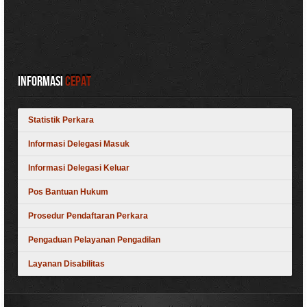
Informasi
Cepat
Statistik Perkara
Informasi Delegasi Masuk
Informasi Delegasi Keluar
Pos Bantuan Hukum
Prosedur Pendaftaran Perkara
Pengaduan Pelayanan Pengadilan
Layanan Disabilitas