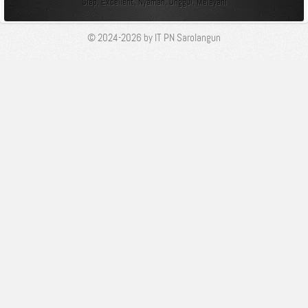
Siap, Excellent, Nyaman, Unggul, Melayani
© 2024-2026 by IT PN Sarolangun