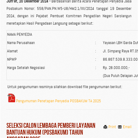
Jum'at, 20 Desember 2024 -
Berdasarkan Berita Acara Penetapan Penyedia Jasa
Posbakum Nomor: 558/PAN.PN.W5-U8/HM2.1/XII/2024 tanggal 19 Desember
2024, dengan ini Pejabat Pembuat Komitmen Pengadilan Negeri Sarolangun
menetapkan Hasil Pengadaan Langsung sebagai berikut:
NAMA PENYEDIA
Nama Perusahaan
:
Yayasan LBH Garda Dut
Alamat
:
Jl. Simpang Raya RT.0
NPWP
:
86.867.539.8.333.00
Harga Setelah Negosiasi
:
Rp. 28.000.000,-
(Dua Puluh Delapan Ju
Untuk pengumuman resminya silahkan download file pengumuman berikut:
Pengumuman Penetapan Penyedia POSBAKUM TA 2025
Seleksi Calon Lembaga Pemberi Layanan
Print
Email
Bantuan Hukum (Posbakum) Tahun