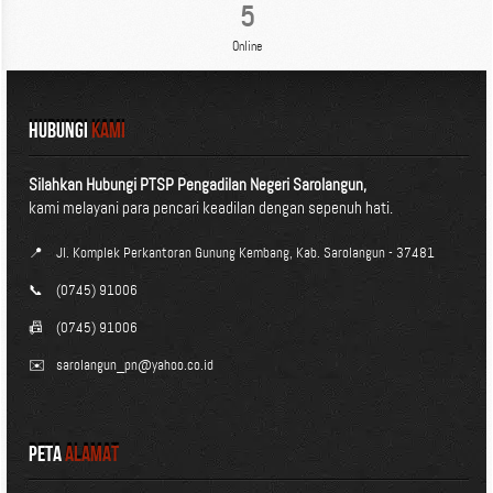
5
Online
HUBUNGI
KAMI
Silahkan Hubungi PTSP Pengadilan Negeri Sarolangun,
kami melayani para pencari keadilan dengan sepenuh hati.
📍
Jl. Komplek Perkantoran Gunung Kembang, Kab. Sarolangun - 37481
📞
(0745) 91006
📠
(0745) 91006
✉️
sarolangun_pn@yahoo.co.id
Peta
Alamat