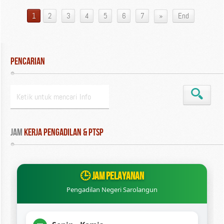
»
1
2
3
4
5
6
7
End
Pencarian
Jam
 Kerja Pengadilan & PTSP
🕒 JAM PELAYANAN
Pengadilan Negeri Sarolangun