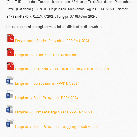
(Eks THK – II) dan Tenaga Honorer Non ASN yang Terdaftar dalam Pangkalan
Data (Database) BKN di Lingkungan Mahkamah Agung TA 2024. Nomor :
34/SEK/PENG.KP1.1.7/X/2024. Tanggal 07 Oktober 2024.
Untuk informasi selengkapnya, silakan klik tautan di bawah ini:
Pengumuman Seleksi Pengadaan PPPK MA 2024
Lampiran I Rincian Penetapan Kebutuhan
Lampiran II Data PPNPN Eks THK II dan Yang Terdaftar di BKN
Lampiran III Surat Lamaran PPPK MA 2024
Lampiran IV Surat Pernyataan PPPK 2024
Lampiran V Surat Keterangan Kerja PPPK MA 2024
Lampiran VI Surat Pernyataan Tanggung Jawab Mutlak