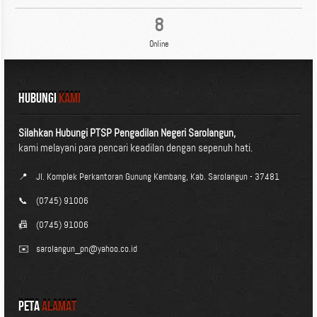
8
Online
HUBUNGI
KAMI
Silahkan Hubungi PTSP Pengadilan Negeri Sarolangun,
kami melayani para pencari keadilan dengan sepenuh hati.
📍
Jl. Komplek Perkantoran Gunung Kembang, Kab. Sarolangun - 37481
📞
(0745) 91006
📠
(0745) 91006
✉️
sarolangun_pn@yahoo.co.id
Peta
Alamat