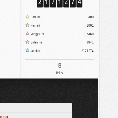
Hari Ini
488
Kemarin
1001
Minggu Ini
6460
Bulan Ini
8841
Jumlah
2171274
8
Online
 Masuk