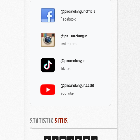
@pnsarolangunofficial
Facebook
@pn_sarolangun
Instagram
@pnsarolangun
TikTok
@pnsarolangun4408
YouTube
Statistik
 Situs