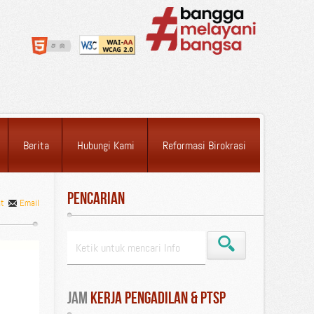
Berita
Hubungi Kami
Reformasi Birokrasi
Pencarian
nt
Email
Jam
 Kerja Pengadilan & PTSP