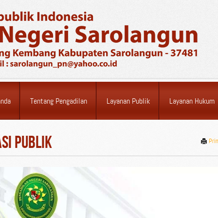
anda
Tentang Pengadilan
Layanan Publik
Layanan Hukum
si Publik
Pri