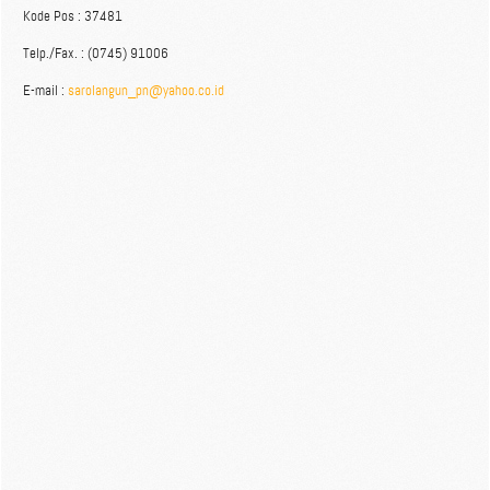
Kode Pos : 37481
Telp./Fax. : (0745) 91006
E-mail :
sarolangun_pn@yahoo.co.id