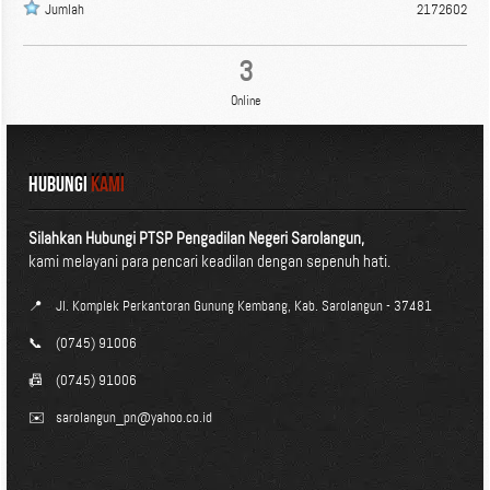
Jumlah
2172602
3
Online
HUBUNGI
KAMI
Silahkan Hubungi PTSP Pengadilan Negeri Sarolangun,
kami melayani para pencari keadilan dengan sepenuh hati.
📍
Jl. Komplek Perkantoran Gunung Kembang, Kab. Sarolangun - 37481
📞
(0745) 91006
📠
(0745) 91006
✉️
sarolangun_pn@yahoo.co.id