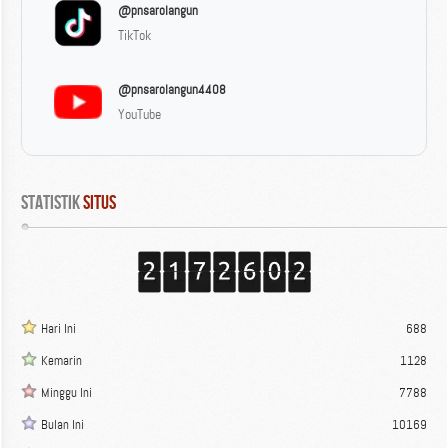
@pnsarolangun
TikTok
@pnsarolangun4408
YouTube
Statistik
 Situs
Hari Ini
688
Kemarin
1128
Minggu Ini
7788
Bulan Ini
10169