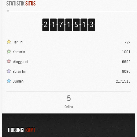
Statistik
 Situs
Hari Ini
727
Kemarin
1001
Minggu Ini
6699
Bulan Ini
9080
Jumlah
2171513
5
Online
HUBUNGI
KAMI