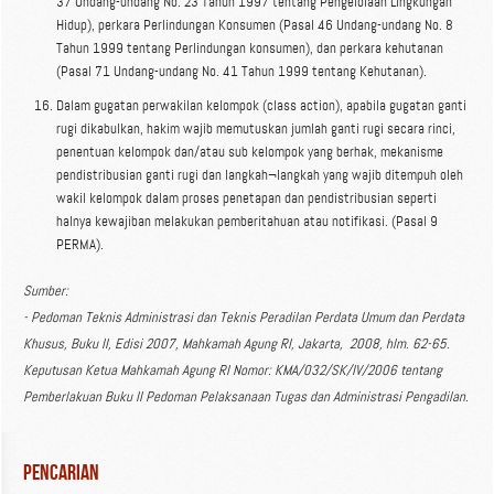
37 Undang-undang No. 23 Tahun 1997 tentang Pengelolaan Lingkungan
Hidup), perkara Perlindungan Konsumen (Pasal 46 Undang-undang No. 8
Tahun 1999 tentang Perlindungan konsumen), dan perkara kehutanan
(Pasal 71 Undang-undang No. 41 Tahun 1999 tentang Kehutanan).
Dalam gugatan perwakilan kelompok (class action), apabila gugatan ganti
rugi dikabulkan, hakim wajib memutuskan jumlah ganti rugi secara rinci,
penentuan kelompok dan/atau sub kelompok yang berhak, mekanisme
pendistribusian ganti rugi dan langkah¬langkah yang wajib ditempuh oleh
wakil kelompok dalam proses penetapan dan pendistribusian seperti
halnya kewajiban melakukan pemberitahuan atau notifikasi. (Pasal 9
PERMA).
Sumber:
- Pedoman Teknis Administrasi dan Teknis Peradilan Perdata Umum dan Perdata
Khusus, Buku II, Edisi 2007, Mahkamah Agung RI, Jakarta, 2008, hlm. 62-65.
Keputusan Ketua Mahkamah Agung RI Nomor: KMA/032/SK/IV/2006 tentang
Pemberlakuan Buku II Pedoman Pelaksanaan Tugas dan Administrasi Pengadilan.
Pencarian