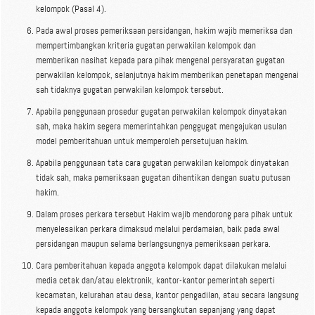
kelompok (Pasal 4).
Pada awal proses pemeriksaan persidangan, hakim wajib memeriksa dan
mempertimbangkan kriteria gugatan perwakilan kelompok dan
memberikan nasihat kepada para pihak mengenal persyaratan gugatan
perwakilan kelompok, selanjutnya hakim memberikan penetapan mengenai
sah tidaknya gugatan perwakilan kelompok tersebut.
Apabila penggunaan prosedur gugatan perwakilan kelompok dinyatakan
sah, maka hakim segera memerintahkan penggugat mengajukan usulan
model pemberitahuan untuk memperoleh persetujuan hakim.
Apabila penggunaan tata cara gugatan perwakilan kelompok dinyatakan
tidak sah, maka pemeriksaan gugatan dihentikan dengan suatu putusan
hakim.
Dalam proses perkara tersebut Hakim wajib mendorong para pihak untuk
menyelesaikan perkara dimaksud melalui perdamaian, baik pada awal
persidangan maupun selama berlangsungnya pemeriksaan perkara.
Cara pemberitahuan kepada anggota kelompok dapat dilakukan melalui
media cetak dan/atau elektronik, kantor-kantor pemerintah seperti
kecamatan, kelurahan atau desa, kantor pengadilan, atau secara langsung
kepada anggota kelompok yang bersangkutan sepanjang yang dapat