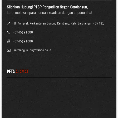
Silahkan Hubungi PTSP Pengadilan Negeri Sarolangun,
kami melayani para pencari keadilan dengan sepenuh hati.
📍
Jl. Komplek Perkantoran Gunung Kembang, Kab. Sarolangun - 37481
📞
(0745) 91006
📠
(0745) 91006
✉️
sarolangun_pn@yahoo.co.id
Peta
Alamat