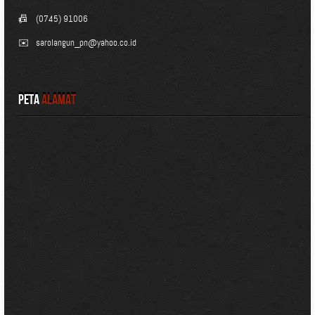
📠
(0745) 91006
✉️
sarolangun_pn@yahoo.co.id
Peta
Alamat