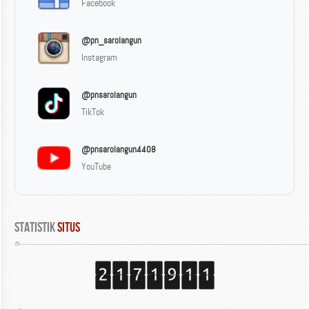
Facebook
@pn_sarolangun
Instagram
@pnsarolangun
TikTok
@pnsarolangun4408
YouTube
Statistik
 Situs