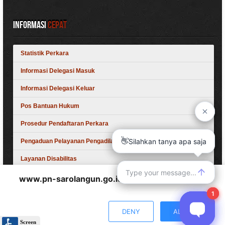
Informasi
Cepat
Statistik Perkara
Informasi Delegasi Masuk
Informasi Delegasi Keluar
Pos Bantuan Hukum
Prosedur Pendaftaran Perkara
Pengaduan Pelayanan Pengadilan
Layanan Disabilitas
www.pn-sarolangun.go.id
wants to play speech
Siap, Excellent, Nyaman, Unggul, Melayani
DENY
ALLOW
© 2024-2026 by IT PN Sarolangun