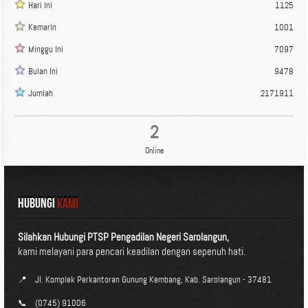
Hari Ini
1125
Kemarin
1001
Minggu Ini
7097
Bulan Ini
9478
Jumlah
2171911
2
Online
HUBUNGI
KAMI
Silahkan Hubungi PTSP Pengadilan Negeri Sarolangun,
kami melayani para pencari keadilan dengan sepenuh hati.
📍
Jl. Komplek Perkantoran Gunung Kembang, Kab. Sarolangun - 37481
📞
(0745) 91006