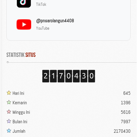
TikTok
@pnsarolangun4408
YouTube
Statistik
 Situs
Hari Ini
645
Kemarin
1396
Minggu Ini
5616
Bulan Ini
7997
Jumlah
2170430