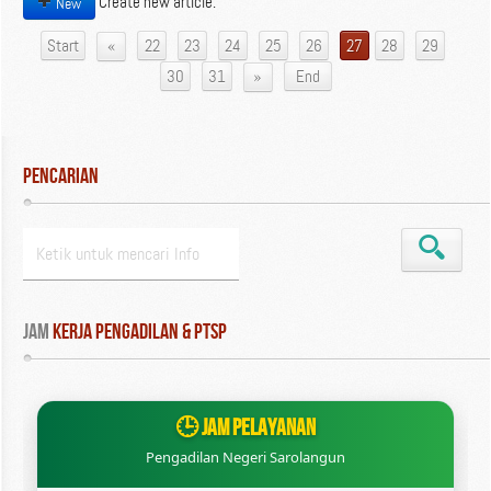
Create new article.
New
«
Start
22
23
24
25
26
27
28
29
»
30
31
End
Pencarian
Jam
 Kerja Pengadilan & PTSP
🕒 JAM PELAYANAN
Pengadilan Negeri Sarolangun