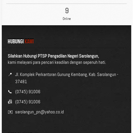
9
Online
HUBUNGI
KAMI
Silahkan Hubungi PTSP Pengadilan Negeri Sarolangun,
kami melayani para pencari keadilan dengan sepenuh hati.
📍
Jl. Komplek Perkantoran Gunung Kembang, Kab. Sarolangun -
37481
📞
(0745) 91006
📠
(0745) 91006
✉️
sarolangun_pn@yahoo.co.id