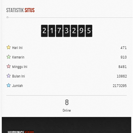
Statistik
 Situs
Hari Ini
471
Kemarin
910
Minggu Ini
8481
Bulan Ini
10862
Jumlah
2173295
8
Online