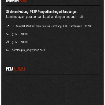
HUBUNGI
KAMI
Silahkan Hubungi PTSP Pengadilan Negeri Sarolangun,
kami melayani para pencari keadilan dengan sepenuh hati.
📍
Jl. Komplek Perkantoran Gunung Kembang, Kab. Sarolangun - 37481
📞
(0745) 91006
📠
(0745) 91006
✉️
sarolangun_pn@yahoo.co.id
Peta
Alamat