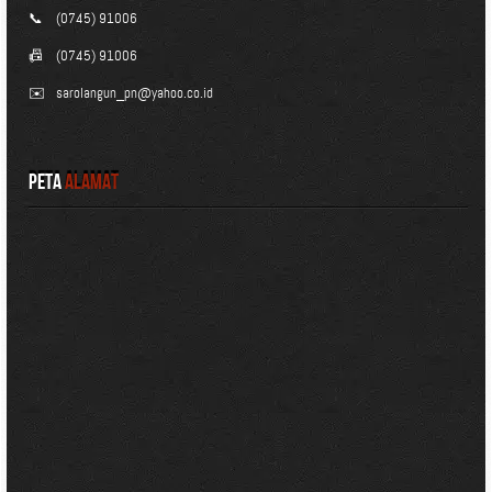
📞
(0745) 91006
📠
(0745) 91006
✉️
sarolangun_pn@yahoo.co.id
Peta
Alamat