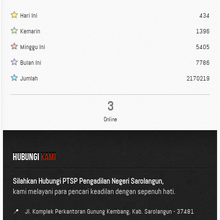
Hari Ini
434
Kemarin
1396
Minggu Ini
5405
Bulan Ini
7786
Jumlah
2170219
3
Online
HUBUNGI
KAMI
Silahkan Hubungi PTSP Pengadilan Negeri Sarolangun,
kami melayani para pencari keadilan dengan sepenuh hati.
📍
Jl. Komplek Perkantoran Gunung Kembang, Kab. Sarolangun - 37481