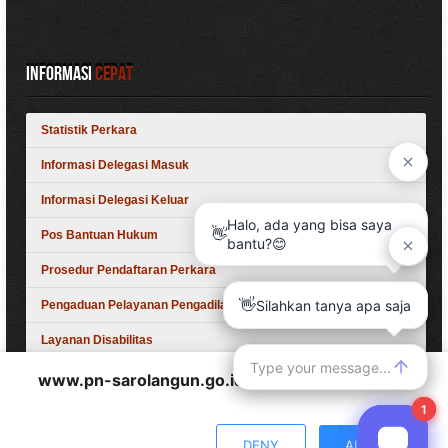
Informasi
Cepat
Statistik Perkara
Informasi Delegasi Masuk
Informasi Delegasi Keluar
Pos Bantuan Hukum
Prosedur Pendaftaran Perkara
Pengaduan Pelayanan Pengadilan
Layanan Disabilitas
www.pn-sarolangun.go.id
wants to play speech
Siap, Excellent, Nyaman, Unggul, Melayani
DENY
ALLOW