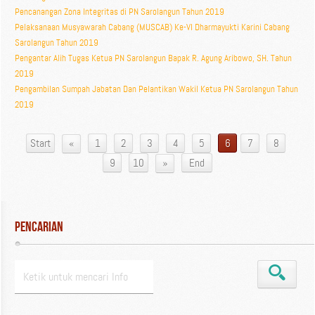
Pencanangan Zona Integritas di PN Sarolangun Tahun 2019
Pelaksanaan Musyawarah Cabang (MUSCAB) Ke-VI Dharmayukti Karini Cabang
Sarolangun Tahun 2019
Pengantar Alih Tugas Ketua PN Sarolangun Bapak R. Agung Aribowo, SH. Tahun
2019
Pengambilan Sumpah Jabatan Dan Pelantikan Wakil Ketua PN Sarolangun Tahun
2019
«
Start
1
2
3
4
5
6
7
8
»
9
10
End
Pencarian