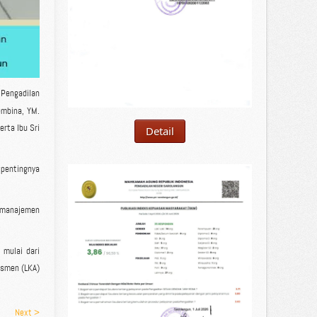
 Pengadilan
embina, YM.
rta Ibu Sri
Detail
pentingnya
, manajemen
 mulai dari
esmen (LKA)
Next >