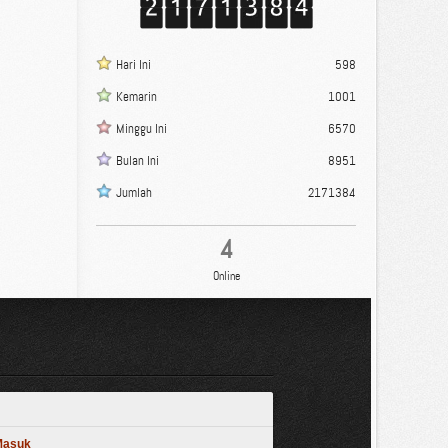
Hari Ini
598
Kemarin
1001
Minggu Ini
6570
Bulan Ini
8951
Jumlah
2171384
4
Online
 Masuk