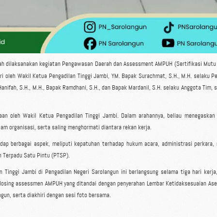
lah dilaksanakan kegiatan Pengawasan Daerah dan Assessment AMPUH (Sertifikasi Mutu
iri oleh Wakil Ketua Pengadilan Tinggi Jambi, YM. Bapak Surachmat, S.H., M.H. selaku P
nifah, S.H., M.H., Bapak Ramdhani, S.H., dan Bapak Mardanil, S.H. selaku Anggota Tim, se
an oleh Wakil Ketua Pengadilan Tinggi Jambi. Dalam arahannya, beliau menegaskan 
lam organisasi, serta saling menghormati diantara rekan kerja.
ap berbagai aspek, meliputi kepatuhan terhadap hukum acara, administrasi perkara
n Terpadu Satu Pintu (PTSP).
nggi Jambi di Pengadilan Negeri Sarolangun ini berlangsung selama tiga hari kerja,
closing assessmen AMPUH yang ditandai dengan penyerahan Lembar Ketidaksesuaian As
un, serta diakhiri dengan sesi foto bersama.