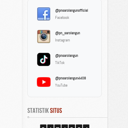
@pnsarolangunofficial
Facebook
@pn_sarolangun
Instagram
@pnsarolangun
TikTok
@pnsarolangun4408
YouTube
Statistik
 Situs