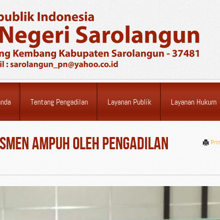
anda
Tentang Pengadilan
Layanan Publik
Layanan Hukum
smen AMPUH oleh Pengadilan
Pri