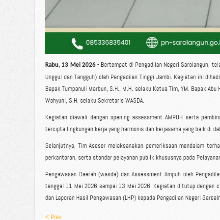
Bertempat di Pengadilan Negeri Sarolangun, te
Rabu, 13 Mei 2026 -
Unggul dan Tangguh) oleh Pengadilan Tinggi Jambi. Kegiatan ini dihad
Bapak Tumpanuli Marbun, S.H., M.H. selaku Ketua Tim, YM. Bapak Abu Ha
Wahyuni, S.H. selaku Sekretaris WASDA.
Kegiatan diawali dengan opening assessment AMPUH serta pembina
tercipta lingkungan kerja yang harmonis dan kerjasama yang baik di da
Selanjutnya, Tim Asesor melaksanakan pemeriksaan mendalam terhad
perkantoran, serta standar pelayanan publik khususnya pada Pelayana
Pengawasan Daerah (wasda) dan Assessment Ampuh oleh Pengadilan Ti
tanggal 11 Mei 2026 sampai 13 Mei 2026. Kegiatan ditutup dengan 
dan Laporan Hasil Pengawasan (LHP) kepada Pengadilan Negeri Saroalng
< Prev