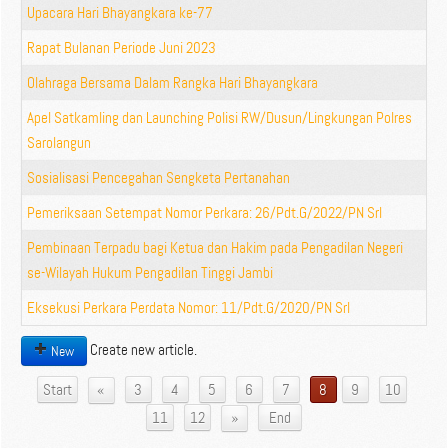
Upacara Hari Bhayangkara ke-77
Rapat Bulanan Periode Juni 2023
Olahraga Bersama Dalam Rangka Hari Bhayangkara
Apel Satkamling dan Launching Polisi RW/Dusun/Lingkungan Polres
Sarolangun
Sosialisasi Pencegahan Sengketa Pertanahan
Pemeriksaan Setempat Nomor Perkara: 26/Pdt.G/2022/PN Srl
Pembinaan Terpadu bagi Ketua dan Hakim pada Pengadilan Negeri
se-Wilayah Hukum Pengadilan Tinggi Jambi
Eksekusi Perkara Perdata Nomor: 11/Pdt.G/2020/PN Srl
Create new article.
New
«
Start
3
4
5
6
7
8
9
10
»
11
12
End