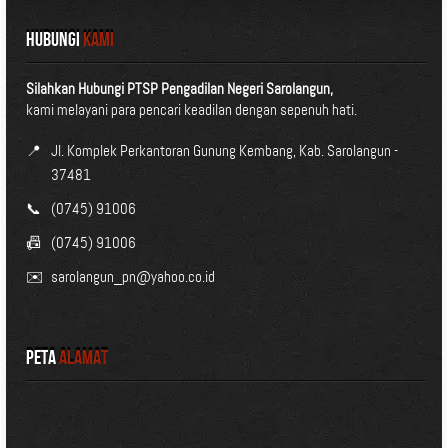
HUBUNGI
KAMI
Silahkan Hubungi PTSP Pengadilan Negeri Sarolangun,
kami melayani para pencari keadilan dengan sepenuh hati.
📍
Jl. Komplek Perkantoran Gunung Kembang, Kab. Sarolangun -
37481
📞
(0745) 91006
📠
(0745) 91006
✉️
sarolangun_pn@yahoo.co.id
Peta
Alamat