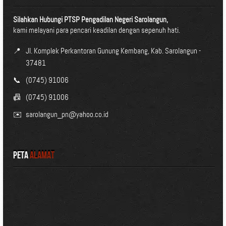
Silahkan Hubungi PTSP Pengadilan Negeri Sarolangun,
kami melayani para pencari keadilan dengan sepenuh hati.
📍
Jl. Komplek Perkantoran Gunung Kembang, Kab. Sarolangun -
37481
📞
(0745) 91006
📠
(0745) 91006
✉️
sarolangun_pn@yahoo.co.id
Peta
Alamat