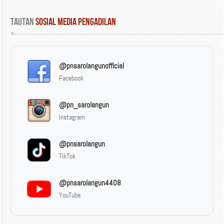
Tautan
 Sosial Media Pengadilan
@pnsarolangunofficial
Facebook
@pn_sarolangun
Instagram
@pnsarolangun
TikTok
@pnsarolangun4408
YouTube