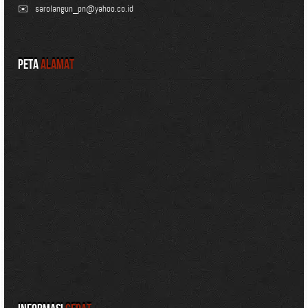
✉️
sarolangun_pn@yahoo.co.id
Peta
Alamat