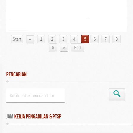
«
Start
1
2
3
4
5
6
7
8
»
9
End
Pencarian
Jam
 Kerja Pengadilan & PTSP