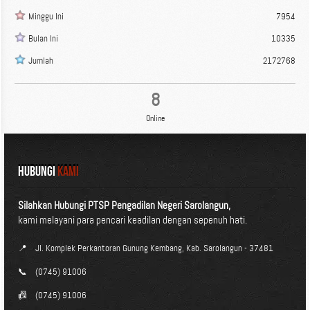
Minggu Ini
7954
Bulan Ini
10335
Jumlah
2172768
8
Online
HUBUNGI
KAMI
Silahkan Hubungi PTSP Pengadilan Negeri Sarolangun,
kami melayani para pencari keadilan dengan sepenuh hati.
📍
Jl. Komplek Perkantoran Gunung Kembang, Kab. Sarolangun - 37481
📞
(0745) 91006
📠
(0745) 91006