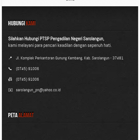
HUBUNGI
KAMI
Silahkan Hubungi PTSP Pengadilan Negeri Sarolangun,
kami melayani para pencari keadilan dengan sepenuh hati.
📍
Jl. Komplek Perkantoran Gunung Kembang, Kab. Sarolangun - 37481
📞
(0745) 91006
📠
(0745) 91006
✉️
sarolangun_pn@yahoo.co.id
Peta
Alamat