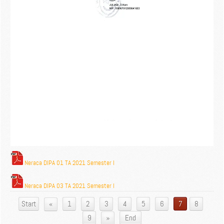
Neraca DIPA 01 TA 2021 Semester I
Neraca DIPA 03 TA 2021 Semester I
«
Start
1
2
3
4
5
6
7
8
»
9
End