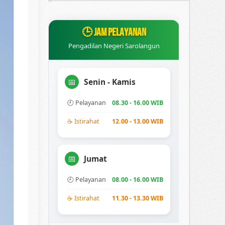
🕒 JAM PELAYANAN
Pengadilan Negeri Sarolangun
Senin - Kamis
📅
🕘 Pelayanan
08.30 - 16.00 WIB
☕ Istirahat
12.00 - 13.00 WIB
Jumat
📅
🕘 Pelayanan
08.00 - 16.00 WIB
☕ Istirahat
11.30 - 13.30 WIB