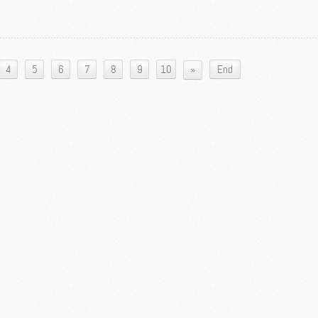
»
4
5
6
7
8
9
10
End