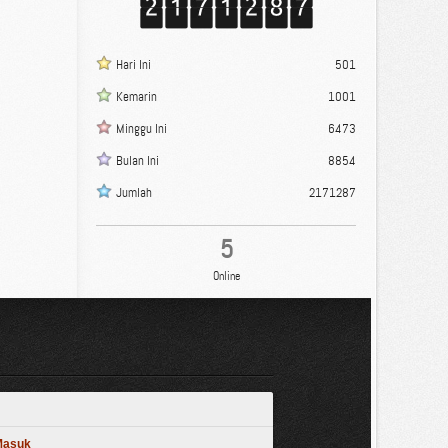
Hari Ini
501
Kemarin
1001
Minggu Ini
6473
Bulan Ini
8854
Jumlah
2171287
5
Online
 Masuk