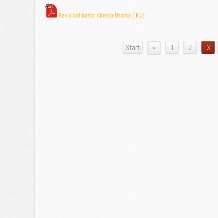
Reviu Indikator Kinerja Utama (IKU)
«
Start
1
2
3