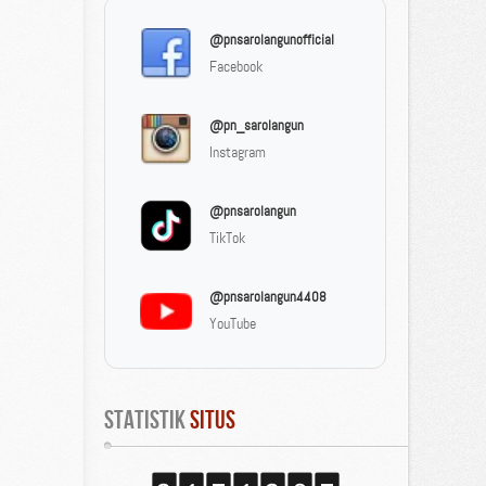
@pnsarolangunofficial
Facebook
@pn_sarolangun
Instagram
@pnsarolangun
TikTok
@pnsarolangun4408
YouTube
Statistik
 Situs