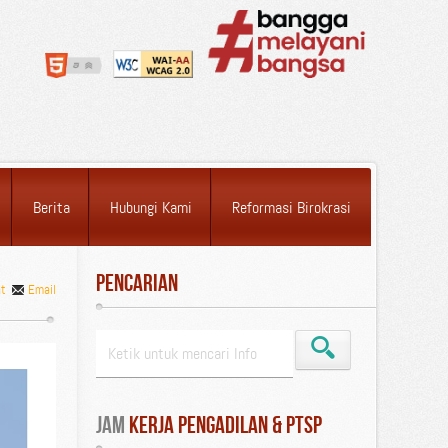
Berita
Hubungi Kami
Reformasi Birokrasi
Pencarian
nt
Email
Jam
 Kerja Pengadilan & PTSP