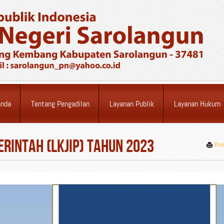
anda
Tentang Pengadilan
Layanan Publik
Layanan Hukum
erintah (LKjIP) Tahun 2023
Pri