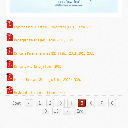
Laporan Kinerja Instansi Pemerintah (LKjIP) Tahun 2021
Perjanjian Kinerja (PK) Tahun 2021, 2022
Rencana Kinerja Tahunan (RKT) Tahun 2021, 2022, 2023
Rencana Aksi Kinerja Tahun 2022
Matriks Rencana Strategis Tahun 2020 - 2024
Reviu Indikator Kinerja Utama (IKU)
«
Start
1
2
3
4
5
6
7
8
»
9
10
End