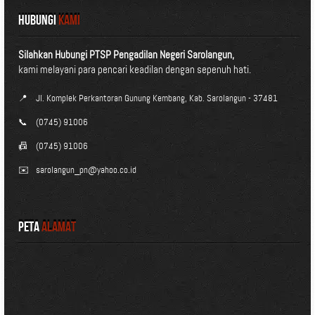
HUBUNGI
KAMI
Silahkan Hubungi PTSP Pengadilan Negeri Sarolangun,
kami melayani para pencari keadilan dengan sepenuh hati.
📍
Jl. Komplek Perkantoran Gunung Kembang, Kab. Sarolangun - 37481
📞
(0745) 91006
📠
(0745) 91006
✉️
sarolangun_pn@yahoo.co.id
Peta
Alamat