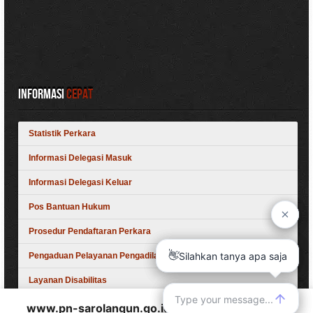
Informasi
Cepat
Statistik Perkara
Informasi Delegasi Masuk
Informasi Delegasi Keluar
Pos Bantuan Hukum
Prosedur Pendaftaran Perkara
Pengaduan Pelayanan Pengadilan
Layanan Disabilitas
www.pn-sarolangun.go.id
wants to play speech