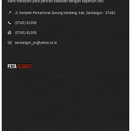
kami melayani para pencari keadilan dengan sepenuh hati.
📍
Jl. Komplek Perkantoran Gunung Kembang, Kab. Sarolangun - 37481
📞
(0745) 91006
📠
(0745) 91006
✉️
sarolangun_pn@yahoo.co.id
Peta
Alamat